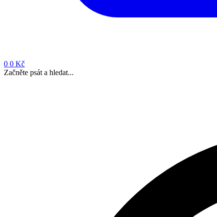
0
0 Kč
Začněte psát a hledat...