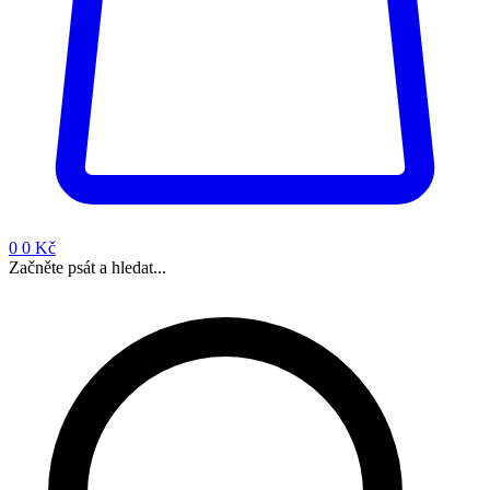
0
0 Kč
Začněte psát a hledat...