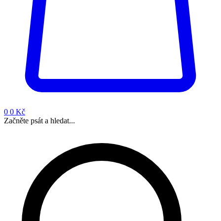
0
0 Kč
Začněte psát a hledat...