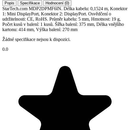
Popis
Specifikace
Hodnocení (0)
StarTech.com MDP2DPMF6IN. Délka kabelu: 0,1524 m, Konektor
1: Mini DisplayPort, Konektor 2: DisplayPort. Osvědčení o
udržitelnosti: CE, RoHS. Průměr kabelu: 5 mm, Hmotnost: 19 g,
Počet kusů v balení: 1 kusů. Šířka balení: 375 mm, Délka vnějšího
kartonu: 414 mm, Výška balení: 270 mm
Žádné specifikace nejsou k dispozici.
0.0