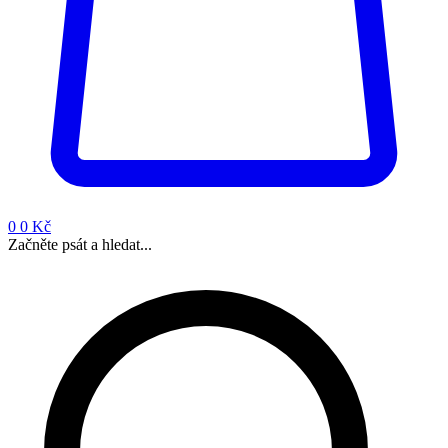
0
0 Kč
Začněte psát a hledat...