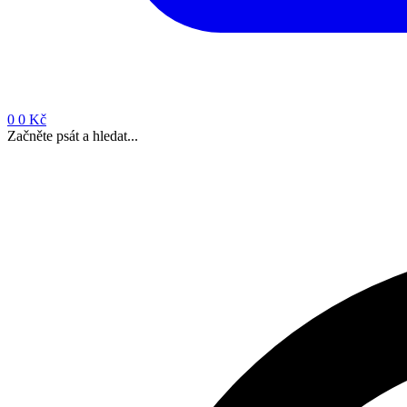
0
0 Kč
Začněte psát a hledat...