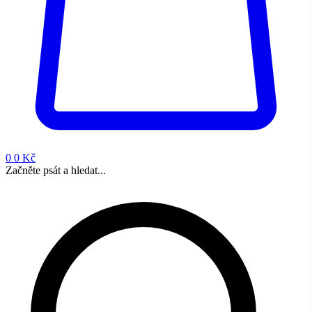
0
0 Kč
Začněte psát a hledat...