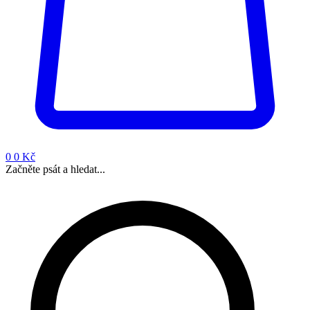
0
0 Kč
Začněte psát a hledat...