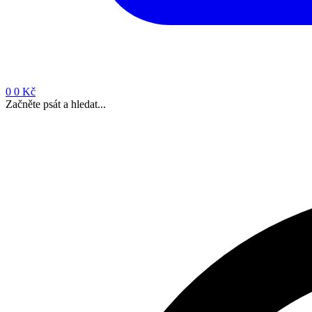
0
0 Kč
Začněte psát a hledat...