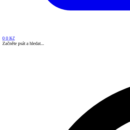
0
0 Kč
Začněte psát a hledat...