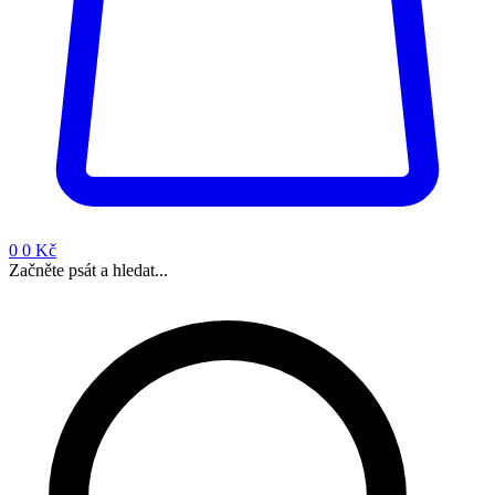
0
0 Kč
Začněte psát a hledat...