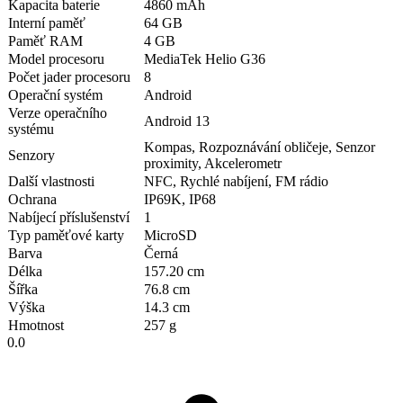
Kapacita baterie
4860 mAh
Interní paměť
64 GB
Paměť RAM
4 GB
Model procesoru
MediaTek Helio G36
Počet jader procesoru
8
Operační systém
Android
Verze operačního
Android 13
systému
Kompas, Rozpoznávání obličeje, Senzor
Senzory
proximity, Akcelerometr
Další vlastnosti
NFC, Rychlé nabíjení, FM rádio
Ochrana
IP69K, IP68
Nabíjecí příslušenství
1
Typ paměťové karty
MicroSD
Barva
Černá
Délka
157.20 cm
Šířka
76.8 cm
Výška
14.3 cm
Hmotnost
257 g
0.0