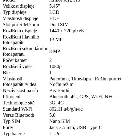
Velikost displeje
5.45"
Typ displeje
LCD
Vlastnosti displeje
HD+
Slot pro SIM kartu
Dual SIM
Rozlišení displeje
1440 x 720 pixels
Rozlišení hlavního
13 MP
fotoaparátu
Rozlišení sekundárního
8 MP
fotoaparátu
Počet kamer
2
Rozlišení videa
1080p
Blesk
1
Vlastnosti
Panoráma, Time-lapse, Režim portrét,
fotoaparátu/videa
Noční režim
Nezávislost na síti
Bez kardů
Připojení
Bluetooth, 4G, GPS, Wi-Fi, NFC
Technologie sítě
3G, 4G
Standard Wi-Fi
802.11 a/b/g/n/ac
Verze Bluetooth
5.0
Typ SIM
Nano SIM
Porty
Jack 3,5 mm, USB Type-C
Typ baterie
Li-Po