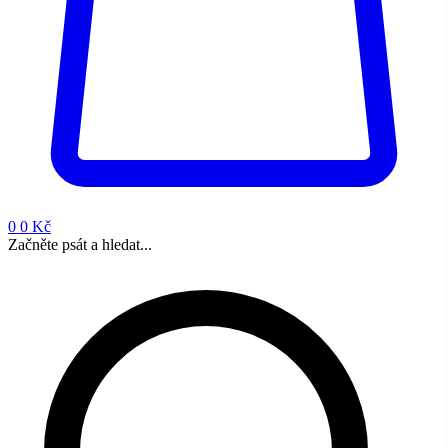
0
0 Kč
Začněte psát a hledat...