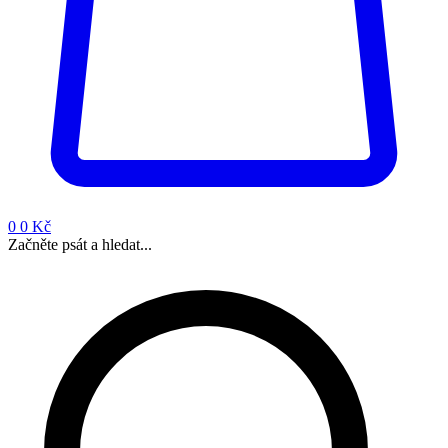
0
0 Kč
Začněte psát a hledat...