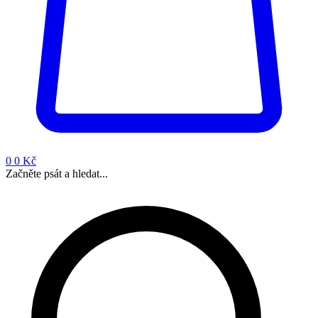
0
0 Kč
Začněte psát a hledat...