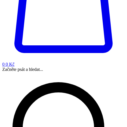
0
0 Kč
Začněte psát a hledat...