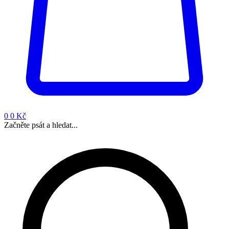
0
0 Kč
Začněte psát a hledat...