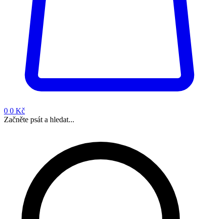
0
0 Kč
Začněte psát a hledat...