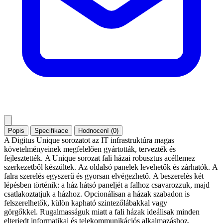
Popis
Specifikace
Hodnocení (0)
A Digitus Unique sorozatot az IT infrastruktúra magas
követelményeinek megfelelően gyártották, tervezték és
fejlesztették. A Unique sorozat fali házai robusztus acéllemez
szerkezetből készültek. Az oldalsó panelek levehetők és zárhatók. A
falra szerelés egyszerű és gyorsan elvégezhető. A beszerelés két
lépésben történik: a ház hátsó paneljét a falhoz csavarozzuk, majd
csatlakoztatjuk a házhoz. Opcionálisan a házak szabadon is
felszerelhetők, külön kapható szintezőlábakkal vagy
görgőkkel. Rugalmasságuk miatt a fali házak ideálisak minden
elterjedt informatikai és telekommunikációs alkalmazáshoz.