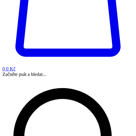
0
0 Kč
Začněte psát a hledat...