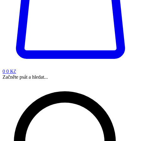
0
0 Kč
Začněte psát a hledat...