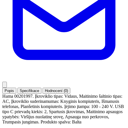
Popis
Specifikace
Hodnocení (0)
Hama 00201997. Įkroviklio tipas: Vidaus, Maitinimo šaltinio tipas:
AC, Įkroviklio suderinamumas: Knyginis kompiuteris, Išmanusis
telefonas, Planšetinis kompiuteris. Įėjimo įtampa: 100 - 240 V. USB
tipo C prievadų kiekis: 2, Spartusis įkrovimas, Maitinimo apsaugos
ypatybės: Viršijus nuolatinę srovę, Apsauga nuo perkrovos,
Trumpasis jungimas. Produkto spalva: Balta