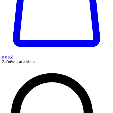
0
0 Kč
Začněte psát a hledat...