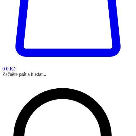
0
0 Kč
Začněte psát a hledat...