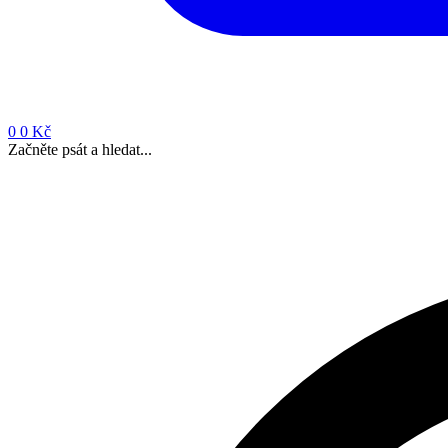
0
0 Kč
Začněte psát a hledat...