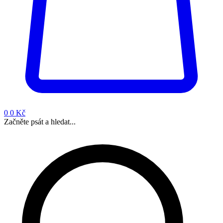
0
0 Kč
Začněte psát a hledat...