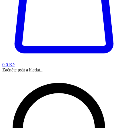
0
0 Kč
Začněte psát a hledat...