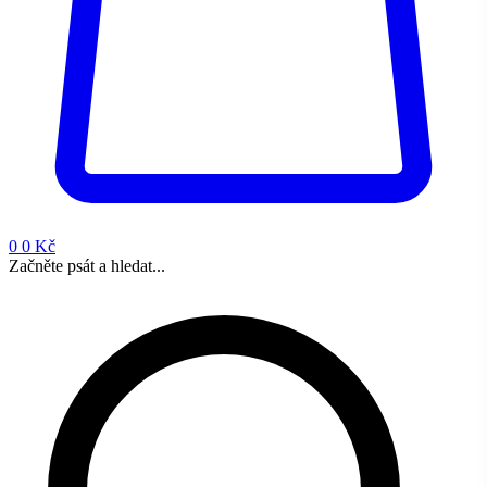
0
0 Kč
Začněte psát a hledat...