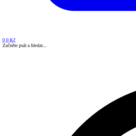
0
0 Kč
Začněte psát a hledat...