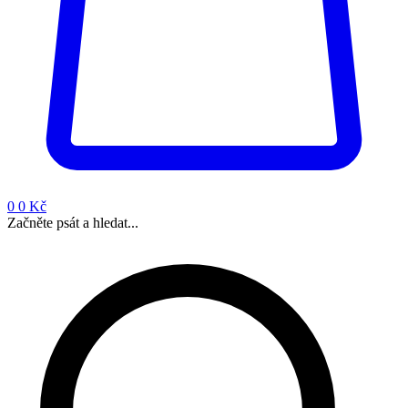
0
0 Kč
Začněte psát a hledat...