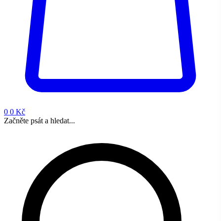
0
0 Kč
Začněte psát a hledat...