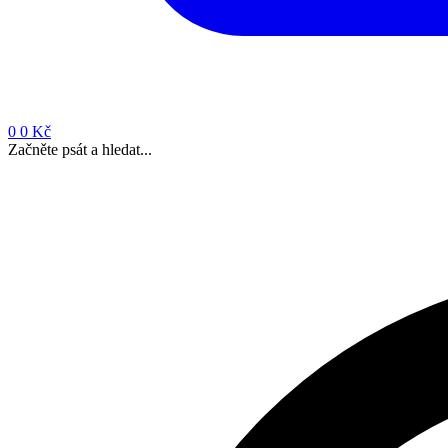
0
0 Kč
Začněte psát a hledat...