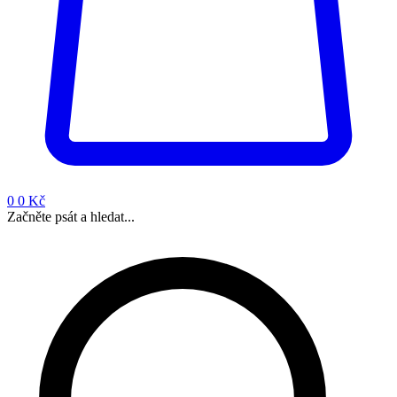
0
0 Kč
Začněte psát a hledat...