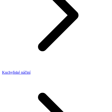
Kuchyňské náčiní