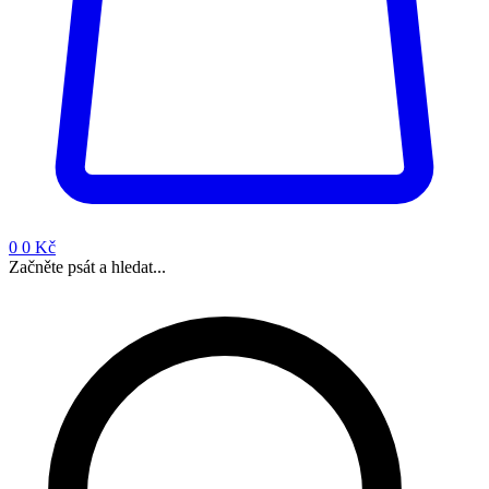
0
0 Kč
Začněte psát a hledat...