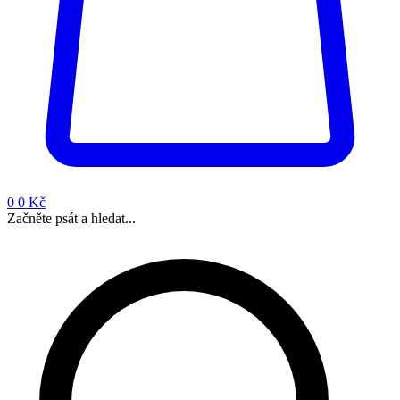
0
0 Kč
Začněte psát a hledat...