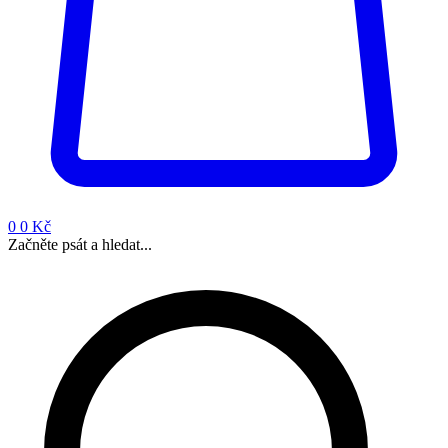
0
0 Kč
Začněte psát a hledat...