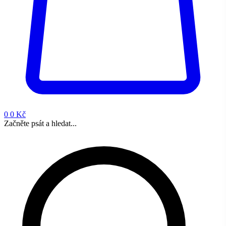
0
0 Kč
Začněte psát a hledat...