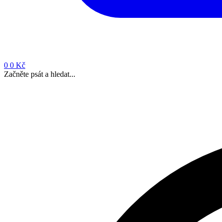
0
0 Kč
Začněte psát a hledat...