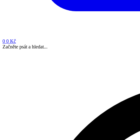
0
0 Kč
Začněte psát a hledat...