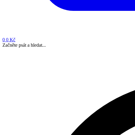
0
0 Kč
Začněte psát a hledat...