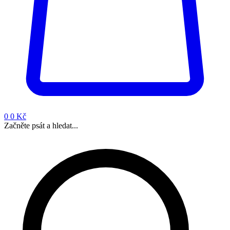
0
0 Kč
Začněte psát a hledat...