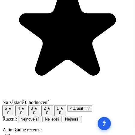
Na základě 0 hodnocení
5 ★
4 ★
3 ★
2 ★
1 ★
× Zrušit filtr
0
0
0
0
0
Řazení:
Nejnovější
Nejlepší
Nejhorší
Zatím žádné recenze.