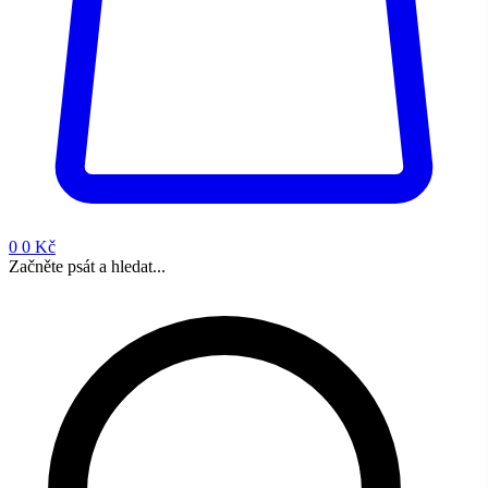
0
0 Kč
Začněte psát a hledat...