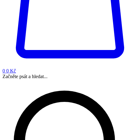
0
0 Kč
Začněte psát a hledat...