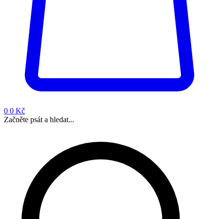
0
0 Kč
Začněte psát a hledat...