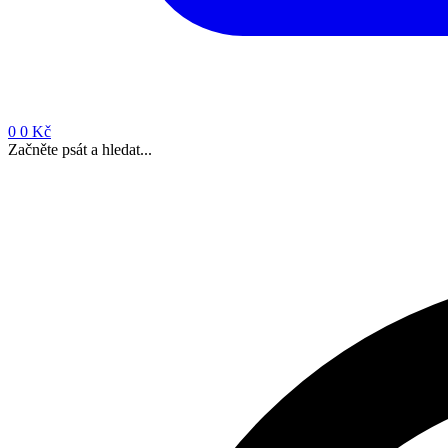
0
0 Kč
Začněte psát a hledat...