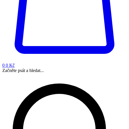
0
0 Kč
Začněte psát a hledat...