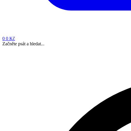
0
0 Kč
Začněte psát a hledat...