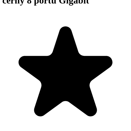
černý 8 portů Gigabit