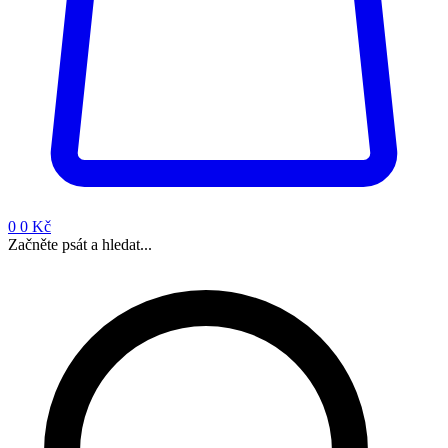
0
0 Kč
Začněte psát a hledat...