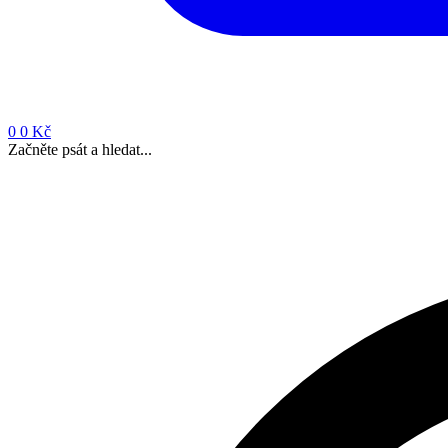
0
0 Kč
Začněte psát a hledat...