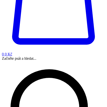
0
0 Kč
Začněte psát a hledat...