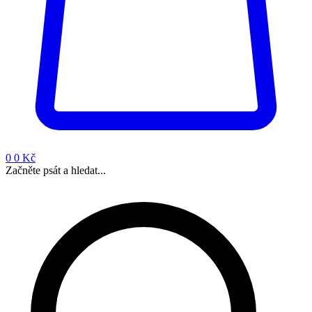
0
0 Kč
Začněte psát a hledat...