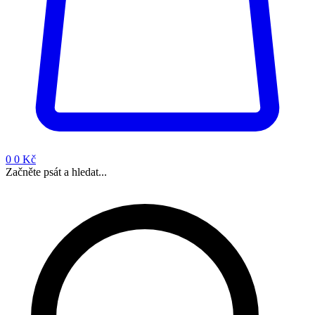
0
0 Kč
Začněte psát a hledat...