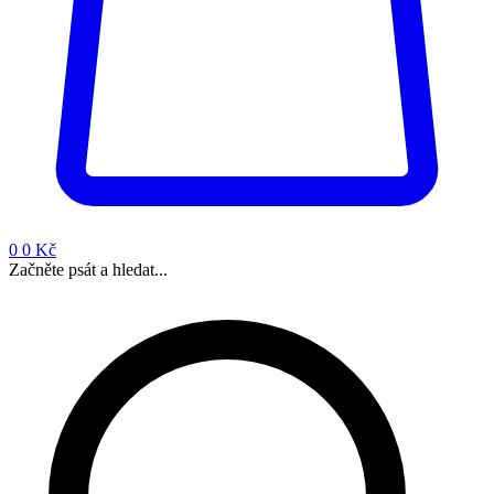
0
0 Kč
Začněte psát a hledat...